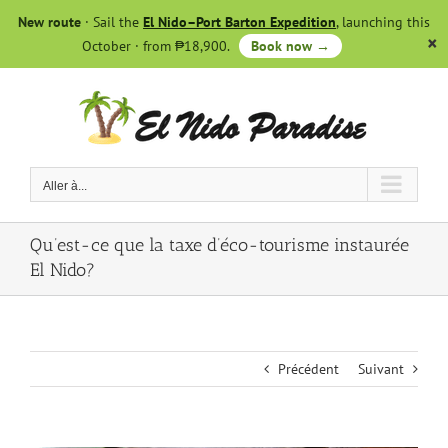
Skip
New route
· Sail the
El Nido–Port Barton Expedition
, launching this
to
October · from ₱18,900.
Book now →
content
Aller à...
Qu’est-ce que la taxe d’éco-tourisme instaurée
El Nido?
Précédent
Suivant