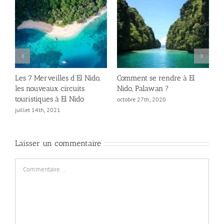
Comment aller de Puerto
Budget Voyage à Palawan :
Princesa à El Nido ?
combien coûte un séjour ?
l
août 15th, 2019
mai 27th, 2026
|
0 commentaire
Laisser un commentaire
Commentaire