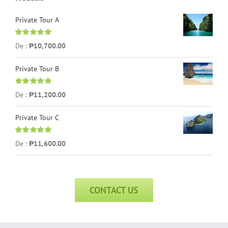
Private Tour A
Note
5.00
sur
De :
₱
10,700.00
5
Private Tour B
Note
5.00
sur
De :
₱
11,200.00
5
Private Tour C
Note
5.00
sur
De :
₱
11,600.00
5
CONTACT US