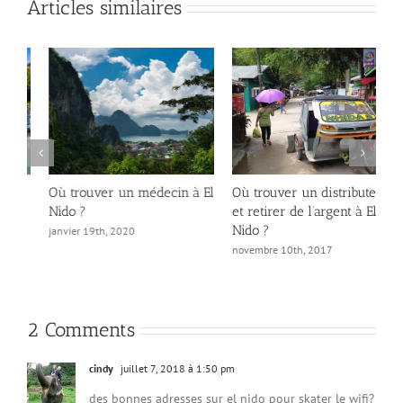
Articles similaires
Où trouver un médecin à El
Où trouver un distributeur
7
Nido ?
et retirer de l’argent à El
d
Nido ?
janvier 19th, 2020
a
novembre 10th, 2017
2 Comments
cindy
juillet 7, 2018 à 1:50 pm
des bonnes adresses sur el nido pour skater le wifi?