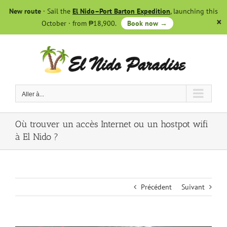
Skip
New route
· Sail the
El Nido–Port Barton Expedition
, launching this
to
October · from ₱18,900.
Book now →
content
Aller à...
Où trouver un accès Internet ou un hostpot wifi
à El Nido ?
Précédent
Suivant