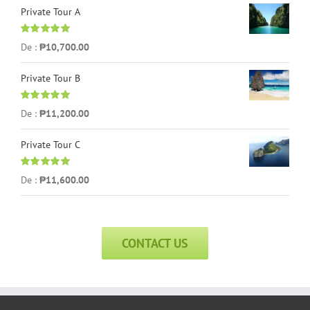
Private Tour A
Note
5.00
sur
De :
₱
10,700.00
5
Private Tour B
Note
5.00
sur
De :
₱
11,200.00
5
Private Tour C
Note
5.00
sur
De :
₱
11,600.00
5
CONTACT US