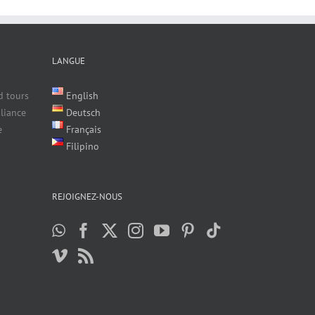
LANGUE
d tours
English
liance
Deutsch
e
Français
Filipino
REJOIGNEZ-NOUS