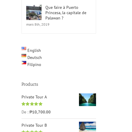
Que faire à Puerto
Princesa, la capitale de
Palawan ?
mars 8th, 2019
English
Deutsch
Filipino
Products
Private Tour A
Note
5.00
sur
De :
₱
10,700.00
5
Private Tour B