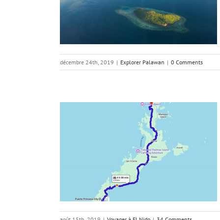
an
décembre 24th, 2019
|
Explorer Palawan
|
0 Comments
Princesa à El
do
août 15th, 2019
|
Voyager à El Nido
|
34 Comments