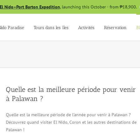
El Nido–Port Barton Expedition
, launching this October · from ₱18,900.
Nido Paradise
Tours dans les îles
Activités
Réservation
B
Quelle est la meilleure période pour venir
à Palawan ?
Quelle est la meilleure période de l'année pour venir à Palawan ?
Découvrez quand visiter El Nido, Coron et les autres destinations de
Palawan !