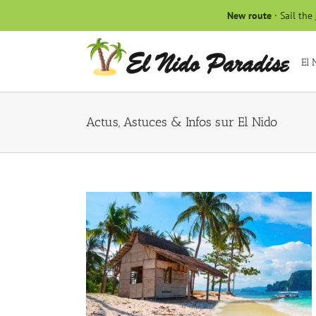
Skip
New route
· Sail the
to
content
El 
Actus, Astuces & Infos sur El Nido
 période pour
an ?
an