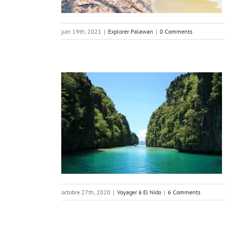
juin 19th, 2021
|
Explorer Palawan
|
0 Comments
ido, Palawan ?
do
octobre 27th, 2020
|
Voyager à El Nido
|
6 Comments