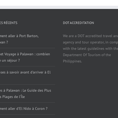
ES RÉCENTS
DOT ACCREDITATION
nt aller à Port Barton,
We are a DOT accredited travel an
wan ?
agency and tour operator, in comp
with the latest guidelines with th
et Voyage à Palawan : combien
Department Of Tourism of the
 un séjour ?
Philippines.
ses à savoir avant d’arriver à El
s à Palawan : Le Guide des Plus
s Plages de l’Île
ent aller d’El Nido à Coron ?