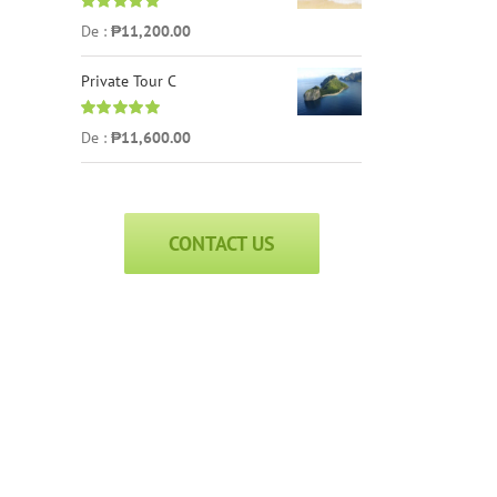
Note
5.00
sur
De :
₱
11,200.00
5
Private Tour C
Note
5.00
sur
De :
₱
11,600.00
5
CONTACT US