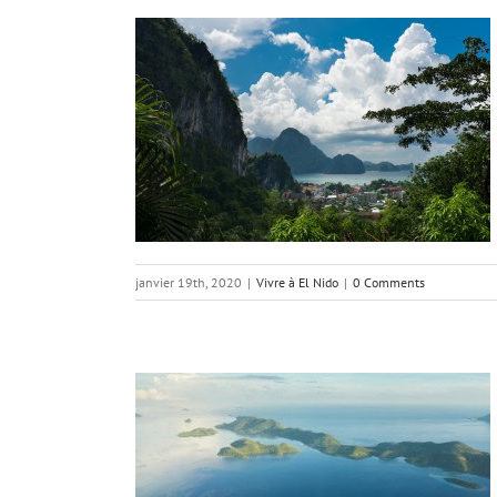
 à El Nido ?
janvier 19th, 2020
|
Vivre à El Nido
|
0 Comments
 à El Nido ?