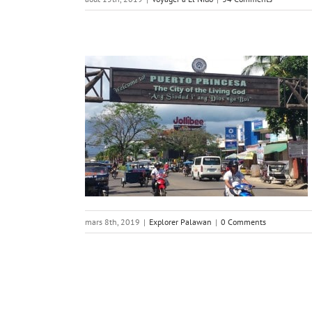
a, la capitale
?
an
mars 8th, 2019
|
Explorer Palawan
|
0 Comments