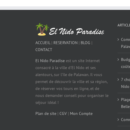
ARTICL
Comme
ACCUEIL
|
RESERVATION
|
BLOG
|
Pala
CONTACT
Budg
El Nido Paradise
est un site Internet
coûte
consacré à la ville d'El Nido et ses
alentours, sur l'île de Palawan. Il vous
7 cho
permet de découvrir la ville et sa région,
Nido
de réserver vos tours en ligne, et de
nous demander conseil pour organiser le
Plage
séjour idéal !
Belle
Plan de site
|
CGV
|
Mon Compte
Comm