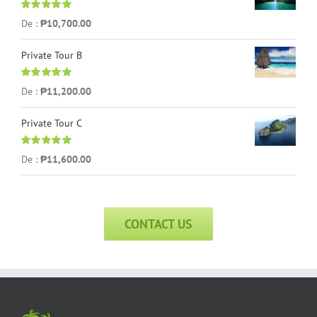
Note
5.00
sur
De :
₱
10,700.00
5
Private Tour B
Note
5.00
sur
De :
₱
11,200.00
5
Private Tour C
Note
5.00
sur
De :
₱
11,600.00
5
CONTACT US