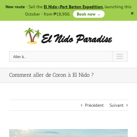
Skip
New route
· Sail the
El Nido–Port Barton Expedition
, launching this
to
October · from ₱18,900.
Book now →
content
Aller à...
Comment aller de Coron à El Nido ?
Précédent
Suivant