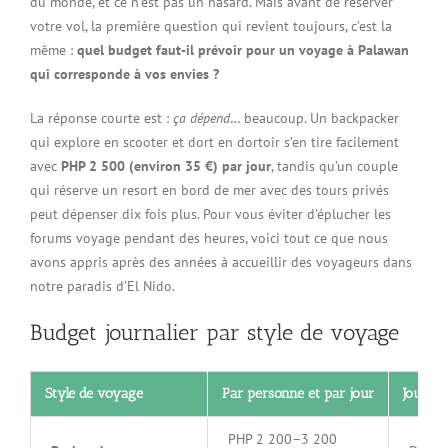
du monde, et ce n’est pas un hasard. Mais avant de réserver
votre vol, la première question qui revient toujours, c’est la
même :
quel budget faut-il prévoir pour un voyage à Palawan
qui corresponde à vos envies ?
La réponse courte est :
ça dépend
… beaucoup. Un backpacker
qui explore en scooter et dort en dortoir s’en tire facilement
avec
PHP 2 500 (environ 35 €) par jour
, tandis qu’un couple
qui réserve un resort en bord de mer avec des tours privés
peut dépenser dix fois plus. Pour vous éviter d’éplucher les
forums voyage pendant des heures, voici tout ce que nous
avons appris après des années à accueillir des voyageurs dans
notre paradis d’El Nido.
Budget journalier par style de voyage
Style de voyage
Par personne et par jour
Journée
PHP 2 200–3 200