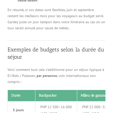
haute saison
.
En résumé, si vos dates sont flexibles, juin et septembre
restent les meilleurs mois pour les voyageurs au budget serré.
Gardez juste un jour tampon dans votre itinéraire au cas où un
tour serait annulé pour cause de météo.
Exemples de budgets selon la durée du
séjour
Voici comment tout cela s’additionne pour un séjour typique à
El Nido / Palawan,
par personne
, vols internationaux non
compris :
Durée
Backpacker
Milieu de gamme
PHP 12 500–16 000
PHP 22 000–32 00
5 jours