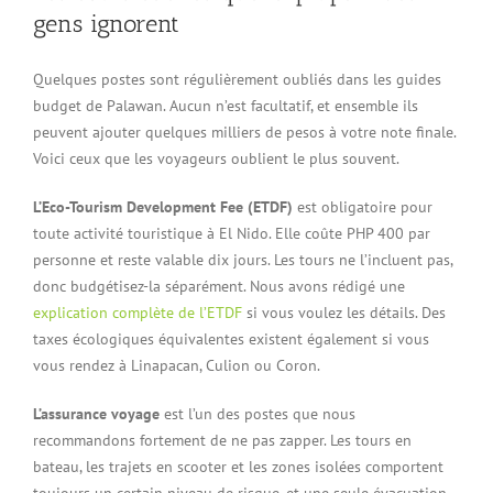
gens ignorent
Quelques postes sont régulièrement oubliés dans les guides
budget de Palawan. Aucun n’est facultatif, et ensemble ils
peuvent ajouter quelques milliers de pesos à votre note finale.
Voici ceux que les voyageurs oublient le plus souvent.
L’Eco-Tourism Development Fee (ETDF)
est obligatoire pour
toute activité touristique à El Nido. Elle coûte PHP 400 par
personne et reste valable dix jours. Les tours ne l’incluent pas,
donc budgétisez-la séparément. Nous avons rédigé une
explication complète de l’ETDF
si vous voulez les détails. Des
taxes écologiques équivalentes existent également si vous
vous rendez à Linapacan, Culion ou Coron.
L’assurance voyage
est l’un des postes que nous
recommandons fortement de ne pas zapper. Les tours en
bateau, les trajets en scooter et les zones isolées comportent
toujours un certain niveau de risque, et une seule évacuation