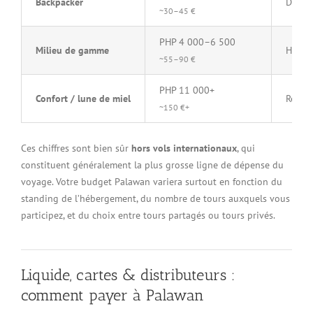
Backpacker
Dortoi
~30–45 €
PHP 4 000–6 500
Milieu de gamme
Hôtel 
~55–90 €
PHP 11 000+
Confort / lune de miel
Resort
~150 €+
Ces chiffres sont bien sûr
hors vols internationaux
, qui
constituent généralement la plus grosse ligne de dépense du
voyage. Votre budget Palawan variera surtout en fonction du
standing de l’hébergement, du nombre de tours auxquels vous
participez, et du choix entre tours partagés ou tours privés.
Liquide, cartes & distributeurs :
comment payer à Palawan