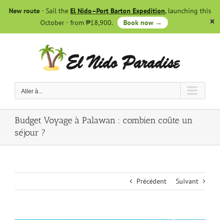
Skip
New route
· Sail the
El Nido–Port Barton Expedition
, launching this
to
October · from ₱18,900.
Book now →
content
Aller à...
Budget Voyage à Palawan : combien coûte un
séjour ?
Précédent
Suivant