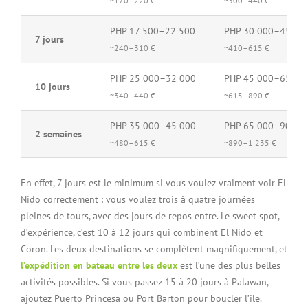
~170–220 €
~300–440 €
PHP 17 500–22 500
PHP 30 000–45 00
7 jours
~240–310 €
~410–615 €
PHP 25 000–32 000
PHP 45 000–65 00
10 jours
~340–440 €
~615–890 €
PHP 35 000–45 000
PHP 65 000–90 00
2 semaines
~480–615 €
~890–1 235 €
En effet, 7 jours est le minimum si vous voulez vraiment voir El
Nido correctement : vous voulez trois à quatre journées
pleines de tours, avec des jours de repos entre. Le sweet spot,
d’expérience, c’est 10 à 12 jours qui combinent El Nido et
Coron. Les deux destinations se complètent magnifiquement, et
l’expédition en bateau entre les deux
est l’une des plus belles
activités possibles. Si vous passez 15 à 20 jours à Palawan,
ajoutez Puerto Princesa ou Port Barton pour boucler l’île.