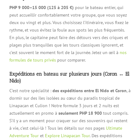
PHP 9 000–15 000 (125 à 205 €)
pour le bateau entier, qui
peut accueillir confortablement votre groupe, que vous soyez
deux ou vingt et plus. Vous choisissez l’itinéraire, vous fixez le
rythme, et vous évitez la foule aux spots les plus fréquentés.
En plus, le capitaine peut faire des détours vers des criques et
plages plus tranquilles que les tours classiques ignorent, et
c’est souvent le moment fort de la journée. Jetez un œil à
nos
formules de tours privés
pour comparer.
Expéditions en bateau sur plusieurs jours (Coron ↔ El
Nido)
C’est notre spécialité :
des expéditions entre El Nido et Coron
, à
dormir sur des îles isolées au cœur du paradis tropical de
Linapacan et Culion ! Notre formule 3 jours et 2 nuits est
actuellement en promo à
seulement PHP 18 900
tout compris.
S’il y a un moment pour craquer sur des souvenirs qui restent
à vie, c’est celui-là ! Tous les détails sur nos pages
Ultimate
Adventure Tour
et
Explore Linapacan Tour
. Des expéditions