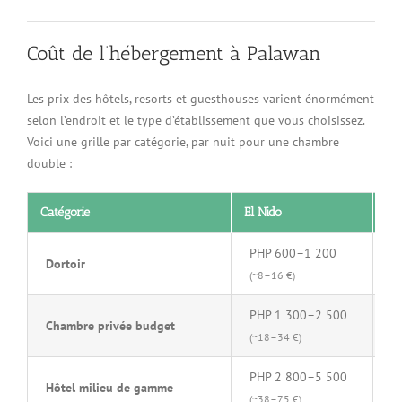
Coût de l’hébergement à Palawan
Les prix des hôtels, resorts et guesthouses varient énormément
selon l’endroit et le type d’établissement que vous choisissez.
Voici une grille par catégorie, par nuit pour une chambre
double :
Catégorie
El Nido
Pu
PHP 600–1 200
P
Dortoir
(~8–16 €)
(~
PHP 1 300–2 500
P
Chambre privée budget
(~18–34 €)
(~
PHP 2 800–5 500
P
Hôtel milieu de gamme
(~38–75 €)
(~