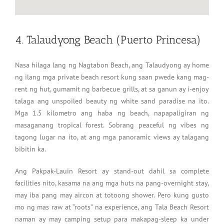
4. Talaudyong Beach (Puerto Princesa)
Nasa hilaga lang ng Nagtabon Beach, ang Talaudyong ay home
ng ilang mga private beach resort kung saan pwede kang mag-
rent ng hut, gumamit ng barbecue grills, at sa ganun ay i-enjoy
talaga ang unspoiled beauty ng white sand paradise na ito.
Mga 1.5 kilometro ang haba ng beach, napapaligiran ng
masaganang tropical forest. Sobrang peaceful ng vibes ng
tagong lugar na ito, at ang mga panoramic views ay talagang
bibitin ka.
Ang Pakpak-Lauin Resort ay stand-out dahil sa complete
facilities nito, kasama na ang mga huts na pang-overnight stay,
may iba pang may aircon at totoong shower. Pero kung gusto
mo ng mas raw at “roots” na experience, ang Tala Beach Resort
naman ay may camping setup para makapag-sleep ka under