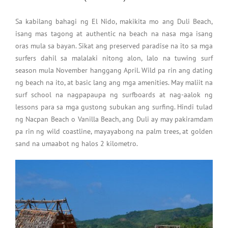
Sa kabilang bahagi ng El Nido, makikita mo ang Duli Beach,
isang mas tagong at authentic na beach na nasa mga isang
oras mula sa bayan. Sikat ang preserved paradise na ito sa mga
surfers dahil sa malalaki nitong alon, lalo na tuwing surf
season mula November hanggang April. Wild pa rin ang dating
ng beach na ito, at basic lang ang mga amenities. May maliit na
surf school na nagpapaupa ng surfboards at nag-aalok ng
lessons para sa mga gustong subukan ang surfing. Hindi tulad
ng Nacpan Beach o Vanilla Beach, ang Duli ay may pakiramdam
pa rin ng wild coastline, mayayabong na palm trees, at golden
sand na umaabot ng halos 2 kilometro.