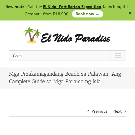
Skip
New route
· Sail the
El Nido–Port Barton Expedition
, launching this
to
October · from ₱18,900.
Book now →
content
Go to...
Mga Pinakamagandang Beach sa Palawan: Ang
Complete Guide sa Mga Paraiso ng Isla
Previous
Next