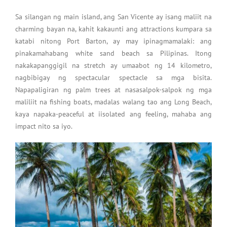
Sa silangan ng main island, ang San Vicente ay isang maliit na
charming bayan na, kahit kakaunti ang attractions kumpara sa
katabi nitong Port Barton, ay may ipinagmamalaki: ang
pinakamahabang white sand beach sa Pilipinas. Itong
nakakapanggigil na stretch ay umaabot ng 14 kilometro,
nagbibigay ng spectacular spectacle sa mga bisita.
Napapaligiran ng palm trees at nasasalpok-salpok ng mga
maliliit na fishing boats, madalas walang tao ang Long Beach,
kaya napaka-peaceful at iisolated ang feeling, mahaba ang
impact nito sa iyo.