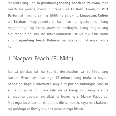
makikita ang ilan sa
pinakamagandang beach sa Palawan
, mga
beach na pwede mong puntahan sa
El Nido
,
Coron
, o
Port
Barton
, at maging sa mas liblib na sulok ng
Linapacan
,
Culion
o
Balabac
. Mag-adventure ka man o gusto mo lang
magpahinga ng isang araw sa baybayin, isang bagay ang
sigurado: hindi mo ito makakalimutan. Halika, tuklasin natin
ang
magandang beach Palawan
na talagang hahanga-hanga
ka!
1. Nacpan Beach (El Nido)
Isa sa pinakasikat na tourist destination sa El Nido, ang
Nacpan Beach ay nasa mga 45 minuto lang mula sa bayan.
Aabot ng higit 4 kilometro ang puti-puting buhangin nito, at
sobrang ganda ng view, lalo na sa harap ng isang isla na
sinasabing pag-aari ng sikat na boxer na si Manny Pacquiao.
May mga local bar at restaurant din sa beach, kaya may balance
ng pahinga at lifestyle vibes para sa mga bisita.