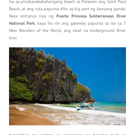
Isa sa pinakanakakahangang beach sa Palawan ang Saint Paul
Beach, at ang ruta papunta dito ay big part ng kanyang ganda.
Nasa entrance siya ng
Puerto Princesa Subterranean River
National Park
, kaya ito rin ang gateway papunta sa isa sa 7
New Wonders of the World, ang sikat na Underground River
tour.