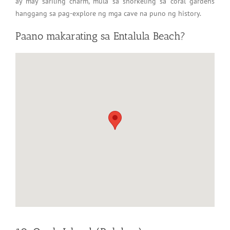
ay may sariling charm, mula sa snorkeling sa coral gardens
hanggang sa pag-explore ng mga cave na puno ng history.
Paano makarating sa Entalula Beach?