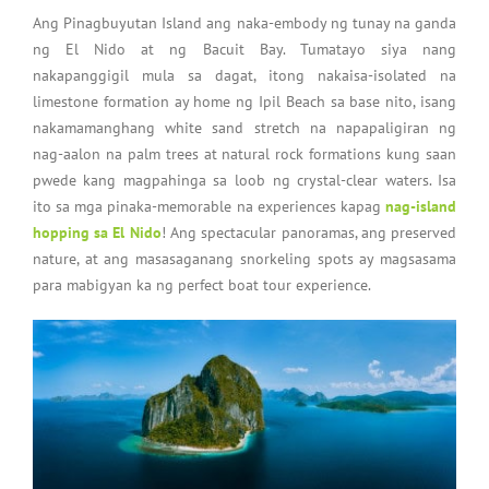
Ang Pinagbuyutan Island ang naka-embody ng tunay na ganda
ng El Nido at ng Bacuit Bay. Tumatayo siya nang
nakapanggigil mula sa dagat, itong nakaisa-isolated na
limestone formation ay home ng Ipil Beach sa base nito, isang
nakamamanghang white sand stretch na napapaligiran ng
nag-aalon na palm trees at natural rock formations kung saan
pwede kang magpahinga sa loob ng crystal-clear waters. Isa
ito sa mga pinaka-memorable na experiences kapag
nag-island
hopping sa El Nido
! Ang spectacular panoramas, ang preserved
nature, at ang masasaganang snorkeling spots ay magsasama
para mabigyan ka ng perfect boat tour experience.