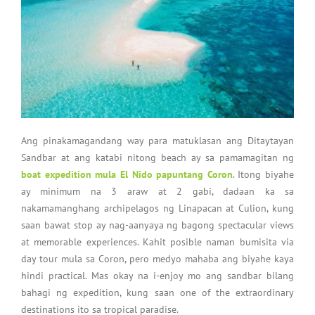
Ang pinakamagandang way para matuklasan ang Ditaytayan
Sandbar at ang katabi nitong beach ay sa pamamagitan ng
boat expedition mula El Nido papuntang Coron
. Itong biyahe
ay minimum na 3 araw at 2 gabi, dadaan ka sa
nakamamanghang archipelagos ng Linapacan at Culion, kung
saan bawat stop ay nag-aanyaya ng bagong spectacular views
at memorable experiences. Kahit posible naman bumisita via
day tour mula sa Coron, pero medyo mahaba ang biyahe kaya
hindi practical. Mas okay na i-enjoy mo ang sandbar bilang
bahagi ng expedition, kung saan one of the extraordinary
destinations ito sa tropical paradise.