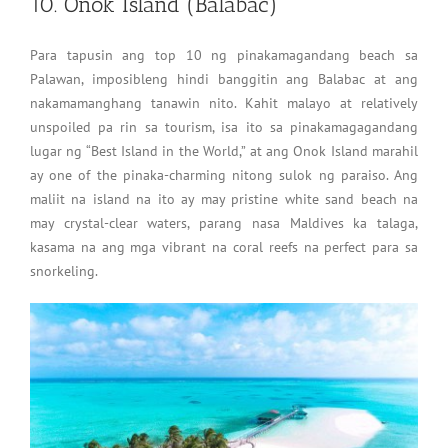
10. Onok Island (Balabac)
Para tapusin ang top 10 ng pinakamagandang beach sa
Palawan, imposibleng hindi banggitin ang Balabac at ang
nakamamanghang tanawin nito. Kahit malayo at relatively
unspoiled pa rin sa tourism, isa ito sa pinakamagagandang
lugar ng “Best Island in the World,” at ang Onok Island marahil
ay one of the pinaka-charming nitong sulok ng paraiso. Ang
maliit na island na ito ay may pristine white sand beach na
may crystal-clear waters, parang nasa Maldives ka talaga,
kasama na ang mga vibrant na coral reefs na perfect para sa
snorkeling.