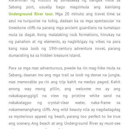
Karamihan ng visitors ay sumasakay ng bangka mula sa
Sabang port, usually bago magsimula ang kanilang
Underground River tour
. Mga 20 minuto ang travel time sa
azul na turquoise na tubig, dadaan ka sa mga spectacular na
limestone cliffs na parang mga ancient guardians na tumatayo
mula sa dagat. Itong malalaking rock formations, hinukay na
ng panahon at ng elements, ay nagbibigay ng vibes na para
kang nasa loob ng 19th-century adventure novel, parang
dumarating ka sa hidden treasure island.
Para sa mga mas adventurous, pwede ka rin mag-hike mula sa
Sabang, daanan mo ang mga trail sa loob ng dense na jungle,
mas memorable pa rin ang trip kahit na medyo pagod. Kahit
anong way mong piliin, ang welcome mo ay ang
nakakapanggigil na view ng pristine white sand na
nakakatagpo ng crystal-clear water, naka-frame sa
nakamamanghang cliffs. Ang wild beauty nila ay nagdadagdag
sa mysterious appeal ng beach, parang too perfect to be true
ang scenery. Ang beach at ang Underground River ay must-see