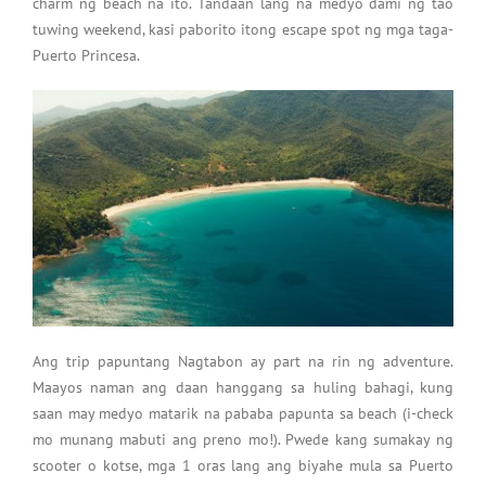
charm ng beach na ito. Tandaan lang na medyo dami ng tao
tuwing weekend, kasi paborito itong escape spot ng mga taga-
Puerto Princesa.
Ang trip papuntang Nagtabon ay part na rin ng adventure.
Maayos naman ang daan hanggang sa huling bahagi, kung
saan may medyo matarik na pababa papunta sa beach (i-check
mo munang mabuti ang preno mo!). Pwede kang sumakay ng
scooter o kotse, mga 1 oras lang ang biyahe mula sa Puerto