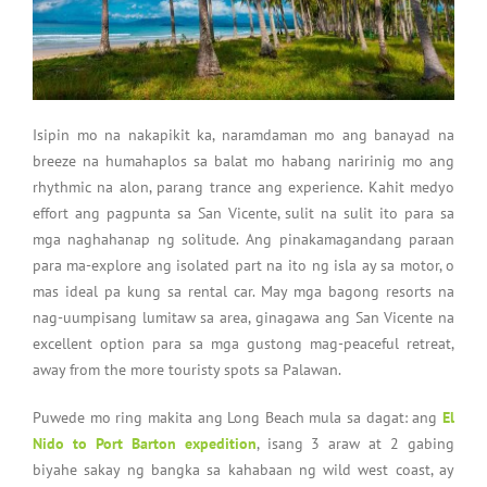
Isipin mo na nakapikit ka, naramdaman mo ang banayad na
breeze na humahaplos sa balat mo habang naririnig mo ang
rhythmic na alon, parang trance ang experience. Kahit medyo
effort ang pagpunta sa San Vicente, sulit na sulit ito para sa
mga naghahanap ng solitude. Ang pinakamagandang paraan
para ma-explore ang isolated part na ito ng isla ay sa motor, o
mas ideal pa kung sa rental car. May mga bagong resorts na
nag-uumpisang lumitaw sa area, ginagawa ang San Vicente na
excellent option para sa mga gustong mag-peaceful retreat,
away from the more touristy spots sa Palawan.
Puwede mo ring makita ang Long Beach mula sa dagat: ang
El
Nido to Port Barton expedition
, isang 3 araw at 2 gabing
biyahe sakay ng bangka sa kahabaan ng wild west coast, ay