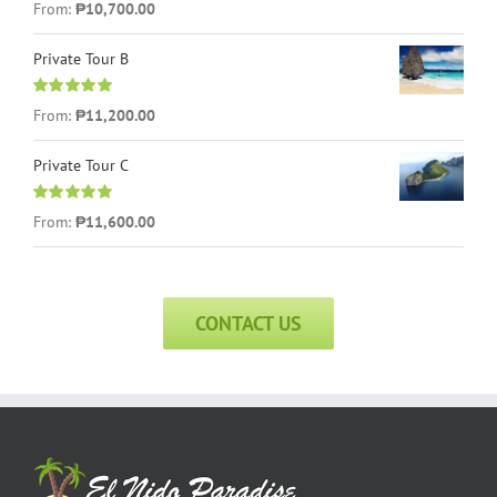
Rated
5.00
From:
₱
10,700.00
out of 5
Private Tour B
Rated
5.00
From:
₱
11,200.00
out of 5
Private Tour C
Rated
5.00
From:
₱
11,600.00
out of 5
CONTACT US