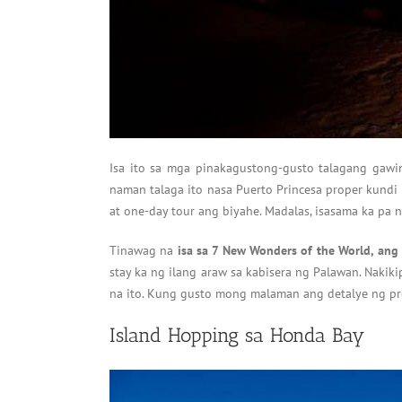
Isa ito sa mga pinakagustong-gusto talagang gawi
naman talaga ito nasa Puerto Princesa proper kundi 
at one-day tour ang biyahe. Madalas, isasama ka pa n
Tinawag na
isa sa 7 New Wonders of the World, ang
stay ka ng ilang araw sa kabisera ng Palawan. Nakik
na ito. Kung gusto mong malaman ang detalye ng pr
Island Hopping sa Honda Bay