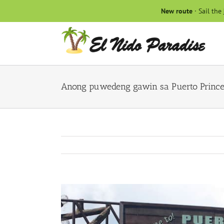
Skip
New route
· Sail the
to
content
Anong puwedeng gawin sa Puerto Prince