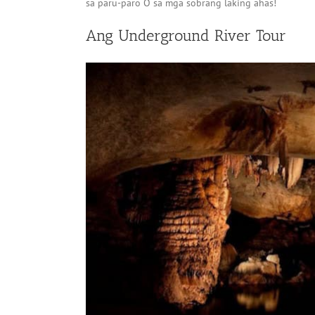
sa paru-paro O sa mga sobrang laking ahas!
Ang Underground River Tour