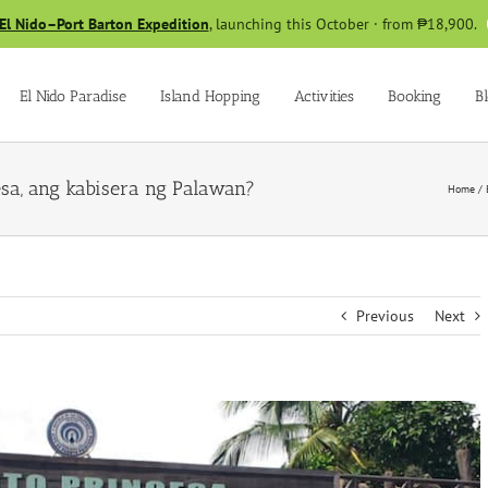
El Nido–Port Barton Expedition
, launching this October · from ₱18,900.
El Nido Paradise
Island Hopping
Activities
Booking
B
sa, ang kabisera ng Palawan?
Home
/
Previous
Next