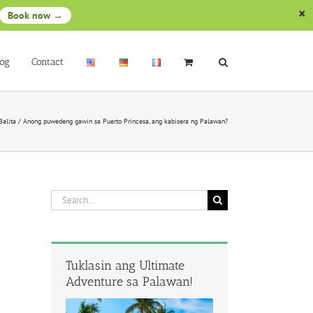
Book now →
log
Contact
Balita
/
Anong puwedeng gawin sa Puerto Princesa, ang kabisera ng Palawan?
Search
for:
Tuklasin ang Ultimate
Adventure sa Palawan!