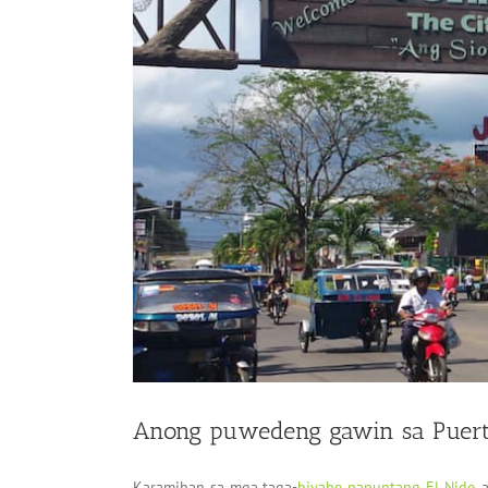
Anong puwedeng gawin sa Puerto
Karamihan sa mga taga-
biyahe papuntang El Nido
a