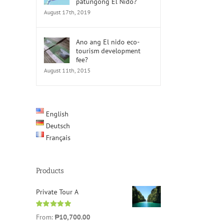
patungong El Nido?
August 17th, 2019
Ano ang El nido eco-
tourism development
fee?
August 11th, 2015
English
Deutsch
Français
Products
Private Tour A
Rated
5.00
From:
₱
10,700.00
out of 5