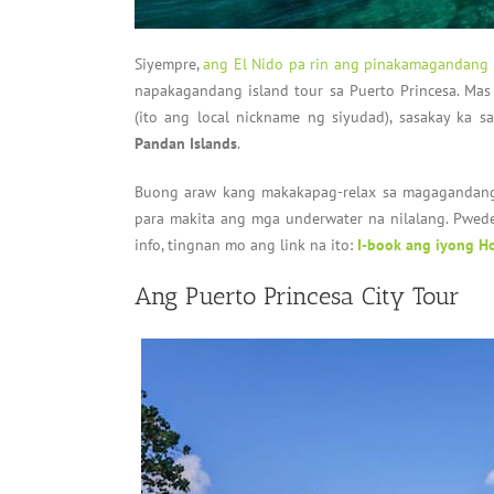
Siyempre,
ang El Nido pa rin ang pinakamagandang l
napakagandang island tour sa Puerto Princesa. Mas s
(ito ang local nickname ng siyudad), sasakay ka s
Pandan Islands
.
Buong araw kang makakapag-relax sa magagandang 
para makita ang mga underwater na nilalang. Pwed
info, tingnan mo ang link na ito:
I-book ang iyong Ho
Ang Puerto Princesa City Tour