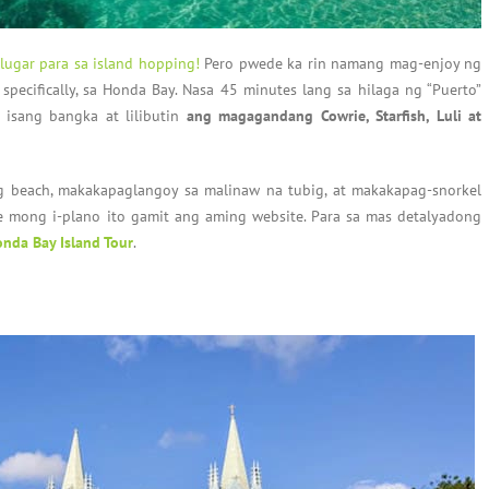
ugar para sa island hopping!
Pero pwede ka rin namang mag-enjoy ng
pecifically, sa Honda Bay. Nasa 45 minutes lang sa hilaga ng “Puerto”
a isang bangka at lilibutin
ang magagandang Cowrie, Starfish, Luli at
beach, makakapaglangoy sa malinaw na tubig, at makakapag-snorkel
e mong i-plano ito gamit ang aming website. Para sa mas detalyadong
nda Bay Island Tour
.