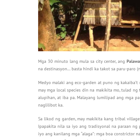
Mga 30 minuto lang mula sa city center, ang
Palawa
na destinasyon… basta hindi ka takot sa paru-paro (n
Medyo malaki ang eco-garden at puno ng kakaiba’t m
may mga local species din na makikita mo, tulad ng t
alupihan, at iba pa. Malayang lumilipad ang mga 
naglilibot ka.
Sa likod ng garden, may makikita kang tribal villag
Ipapakita nila sa iyo ang tradisyonal na paraan ng
iyo ang kanilang mga “alaga”: mga boa constrictor na