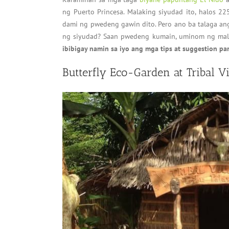
ng Puerto Princesa. Malaking siyudad ito, halos 22
dami ng pwedeng gawin dito. Pero ano ba talaga ang
ng siyudad? Saan pwedeng kumain, uminom ng malam
ibibigay namin sa iyo ang mga tips at suggestion p
Butterfly Eco-Garden at Tribal Vi