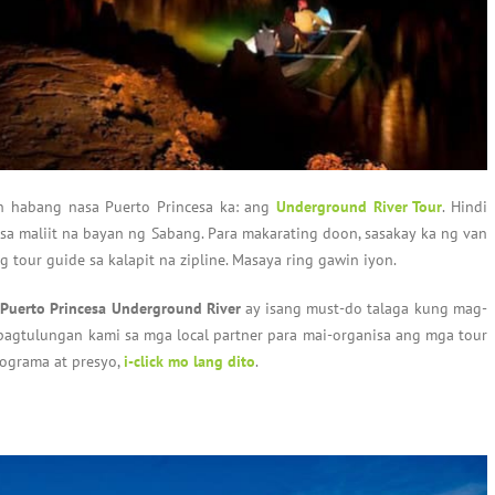
n habang nasa Puerto Princesa ka: ang
Underground River Tour
. Hindi
sa maliit na bayan ng Sabang. Para makarating doon, sasakay ka ng van
g tour guide sa kalapit na zipline. Masaya ring gawin iyon.
 Puerto Princesa Underground River
ay isang must-do talaga kung mag-
ipagtulungan kami sa mga local partner para mai-organisa ang mga tour
ograma at presyo,
i-click mo lang dito
.