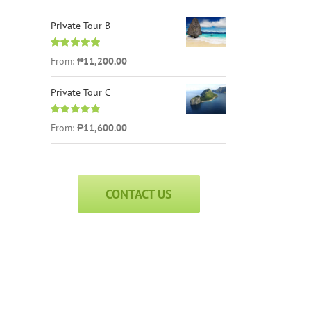
Private Tour B
Rated
5.00
From:
₱
11,200.00
out of 5
Private Tour C
Rated
5.00
From:
₱
11,600.00
out of 5
CONTACT US