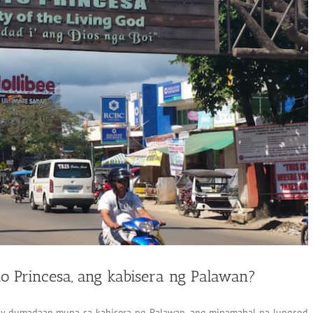
 Princesa, ang kabisera ng Palawan?
y dumadaan muna sa kabisera ng Palawan, ang minamahal na lungsod