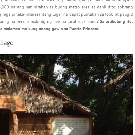
5,000 na ang naninirahan sa buong metro area, at dahil dito, sobrang
 mga pinaka-interesanteng lugar na dapat puntahan sa loob at paligid
ig na beer, o makinig ng live na local rock band?
Sa artikulong ito,
ara malaman mo kung anong gawin sa Puerto Princesa!
llage