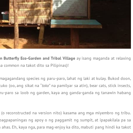
n Butterfly Eco-Garden and Tribal Village
ay isang maganda at relaxing
a common na takot dito sa Pilipinas)!
agagandang species ng paru-paro, lahat ng laki at kulay. Bukod doon,
uko (oo, ang sikat na “
toko
” na pamilyar sa atin), bear cats, stick insects,
paru-paro sa loob ng garden, kaya ang ganda-ganda ng tanawin habang
e (o reconstructed na version nito) kasama ang mga miyembro ng tribu.
 pagpapaningas ng apoy o ng paggamit ng sumpit, at ipapakilala pa sa
 ahas. Eh, kaya nga, para mag-enjoy ka dito, mabuti pang hindi ka takot