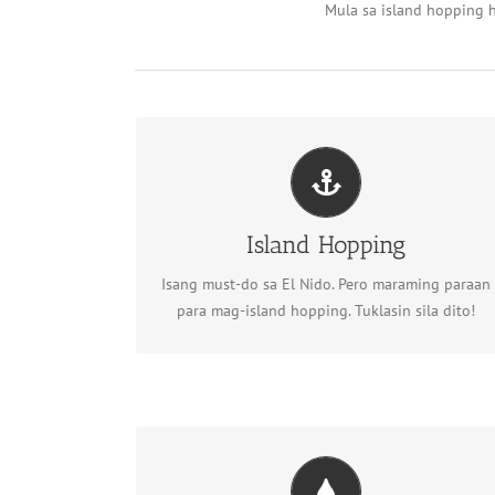
Mula sa island hopping h
Island Hopping
Tingnan ang island hopping
Island Hopping
tours
Isang must-do sa El Nido. Pero maraming paraan
para mag-island hopping. Tuklasin sila dito!