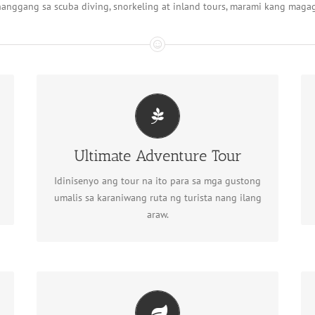
anggang sa scuba diving, snorkeling at inland tours, marami kang maga
Ultimate Adventure Tour
Ultimate Adventure Tour
Tuklasin ang adventure
Idinisenyo ang tour na ito para sa mga gustong
umalis sa karaniwang ruta ng turista nang ilang
araw.