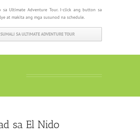
sa Ultimate Adventure Tour. I-click ang button sa
lye at makita ang mga susunod na schedule.
A SUMALI SA ULTIMATE ADVENTURE TOUR
ad sa El Nido