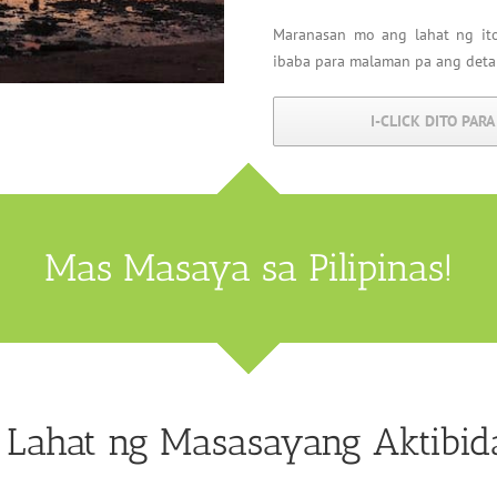
Maranasan mo ang lahat ng ito 
ibaba para malaman pa ang deta
I-CLICK DITO PAR
Mas Masaya sa Pilipinas!
 Lahat ng Masasayang Aktibid