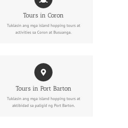
Tours in Coron
Tingnan ang mga tour sa
Tours in Coron
Coron
Tuklasin ang mga island hopping tours at
activities sa Coron at Busuanga.
Tours in Port Barton
Tingnan ang tours sa Port
Tours in Port Barton
Barton
Tuklasin ang mga island hopping tours at
aktibidad sa paligid ng Port Barton.