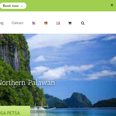
Book now →
log
Contact
 Northern Palawan
MGA PETSA