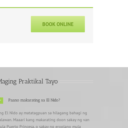
BOOK ONLINE
aging Praktikal Tayo
Paano makarating sa El Nido?
ng El Nido ay matatagpuan sa hilagang bahagi ng
alawan. Maaari kang makarating doon sakay ng van
ula Puerto Princesa, o sakay ng eroplano mula