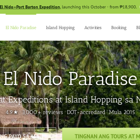
El Nido–Port Barton Expedition
, launching this October · from ₱18,900.
El Nido Paradise
Island Hopping
Activities
Booking
B
El Nido Paradise
t Expeditions at Island Hopping sa
4.9★ · 3,000+ reviews · DOT-accredited · Mula 2015
NG PAYO SA AMIN
TINGNAN ANG TOURS AT 