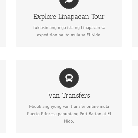
Explore Linapacan Tour
Tuklasin ang Linapacan
Explore Linapacan Tour
Tuklasin ang mga isla ng Linapacan sa
expedition na ito mula sa El Nido.
Van Transfers
Van Transfers
Mag-book ng van transfer
I-book ang iyong van transfer online mula
Puerto Princesa papuntang Port Barton at El
Nido.