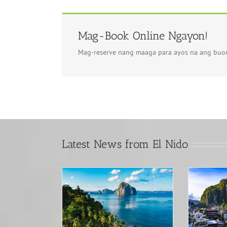
Mag-Book Online Ngayon!
Mag-reserve nang maaga para ayos na ang bu
Latest News from El Nido
M
sa Biyahe sa
B
7 Bagay na kailangan
: Magkano Ba
C
mong malaman Tungkol sa
alaga?
El Nido