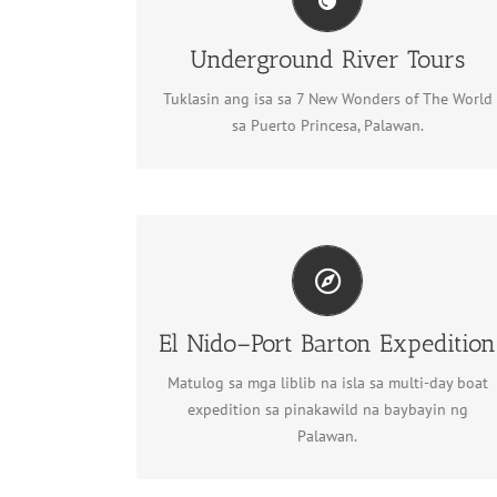
Underground River Tours
Tingnan ang Underground
Underground River Tours
River tours
Tuklasin ang isa sa 7 New Wonders of The World
sa Puerto Princesa, Palawan.
El Nido–Port Barton Expedition
El Nido–Port Barton Expedition
Tuklasin ang expedition
Matulog sa mga liblib na isla sa multi-day boat
expedition sa pinakawild na baybayin ng
Palawan.