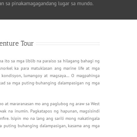
lan sa pinakamagagandang lugar sa mundo.
enture Tour
a ito sa mga liblib na paraiso sa hilagang bahagi ng
norkel ka para matuklasan ang marine life at mga
g kondisyon, lumangoy at magsaya… O magpahinga
lakad sa mga puting-buhanging dalampasigan ng mga
po at mararanasan mo ang paglubog ng araw sa West
wak na inumin. Pagkatapos ng hapunan, magsisindi
fire. Isipin mo na lang ang sarili mong nakatingala
sa puting buhanging dalampasigan, kasama ang mga