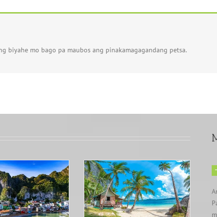
ong biyahe mo bago pa maubos ang pinakamagagandang petsa.
M
ga Pinakamagandang
A
each sa Palawan: Ang
omplete Guide sa Mga
P
Paraiso ng Isla
m