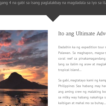
ang 4 na gabi sa isang paglalakbay na magdadala sa iyo sa i
Ito ang Ultimate Adv
Dadalhin ka ng expedition tour n
Palawan. Sa maghapon, magsa-s
coral reef sa pinakamagandan
lang sa ilalim ng araw at mag
tropical island…
Sa gabi, magtatayo kami ng kam
Philippines Sea habang may ha
ang aming crew ng malaking bon
sa milky way habang nakahiga 
kaibigan at mahal mo sa buhay…