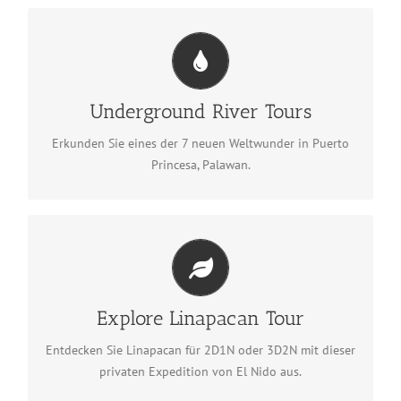
Underground River Tours
Underground-River-Touren
Underground River Tours
ansehen
Erkunden Sie eines der 7 neuen Weltwunder in Puerto
Princesa, Palawan.
Explore Linapacan Tour
Linapacan entdecken
Explore Linapacan Tour
Entdecken Sie Linapacan für 2D1N oder 3D2N mit dieser
privaten Expedition von El Nido aus.