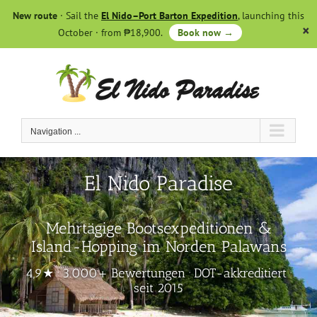
Skip
New route
· Sail the
El Nido–Port Barton Expedition
, launching this
to
October · from ₱18,900.
Book now →
content
Navigation ...
El Nido Paradise
Mehrtägige Bootsexpeditionen &
Island-Hopping im Norden Palawans
4,9★ · 3.000+ Bewertungen · DOT-akkreditiert ·
seit 2015