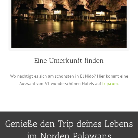
Eine Unterkunft finden
Wo nächtigt es sich am schönsten in El Nido? Hier kommt eine
Auswahl von 51 wunderschönen Hotels auf
trip.com
.
Genieße den Trip deines Lebens
im Norden Palawans