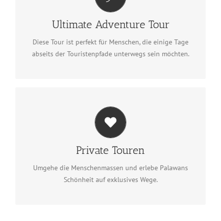
Ultimate Adventure Tour
Das Abenteuer entdecken
Ultimate Adventure Tour
Diese Tour ist perfekt für Menschen, die einige Tage
abseits der Touristenpfade unterwegs sein möchten.
Private Touren
Private Tour planen
Private Touren
Umgehe die Menschenmassen und erlebe Palawans
Schönheit auf exklusives Wege.