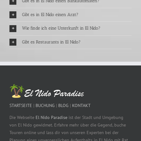
Gibt es in El Nido einen Bankautomaten?
Gibt es in El Nido einen Arzt?
Wie finde ich eine Unterkunft in El Nido?
Gibt es Restaurants in El Nido?
STARTSEITE
|
BUCHUNG
|
BLOG
|
KONTAKT
Die Webseite
El Nido Paradise
ist der Stadt und Umgebung
von El Nido gewidmet. Erfahre mehr über die Gegend, buche
Touren online und lass dir von unseren Experten bei der
Planung eines unvergesslichen Aufenthalts in El Nido mit Rat