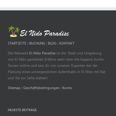
STARTSEITE
|
BUCHUNG
|
BLOG
|
KONTAKT
Die Webseite
El Nido Paradise
ist der Stadt und Umgebung
von El Nido gewidmet. Erfahre mehr über die Gegend, buche
Touren online und lass dir von unseren Experten bei der
Planung eines unvergesslichen Aufenthalts in El Nido mit Rat
und Tat zur Seite stehen!
Sitemap
|
Geschäftsbedingungen
|
Konto
NEUESTE BEITRÄGE