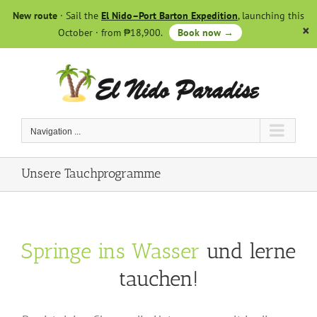
Skip
New route
· Sail the
El Nido–Port Barton Expedition
, launching this
to
October · from ₱18,900.
Book now →
content
Navigation ...
Unsere Tauchprogramme
Springe ins Wasser
und lerne
tauchen!