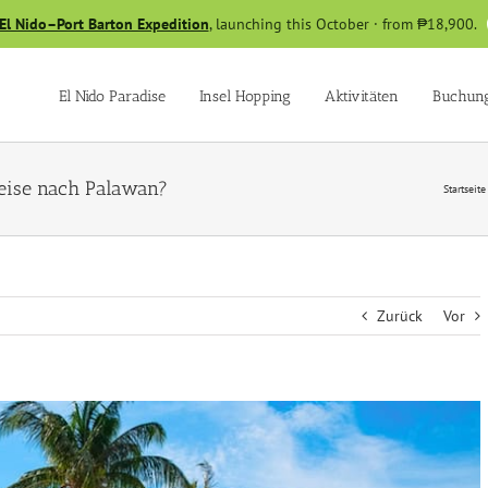
El Nido–Port Barton Expedition
, launching this October · from ₱18,900.
El Nido Paradise
Insel Hopping
Aktivitäten
Buchun
 Reise nach Palawan?
Startseite
Zurück
Vor