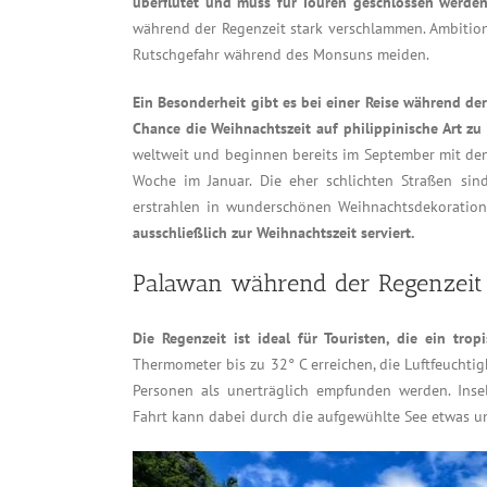
überflutet und muss für Touren geschlossen werden
während der Regenzeit stark verschlammen. Ambitio
Rutschgefahr während des Monsuns meiden.
Ein Besonderheit gibt es bei einer Reise während de
Chance die Weihnachtszeit auf philippinische Art zu
weltweit und beginnen bereits im September mit den 
Woche im Januar. Die eher schlichten Straßen si
erstrahlen in wunderschönen Weihnachtsdekoratio
ausschließlich zur Weihnachtszeit serviert.
Palawan während der Regenzeit
Die Regenzeit ist ideal für Touristen, die ein trop
Thermometer bis zu 32° C erreichen, die Luftfeuchti
Personen als unerträglich empfunden werden. Ins
Fahrt kann dabei durch die aufgewühlte See etwas un