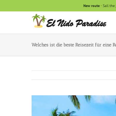
Skip
New route
· Sail the
to
content
Welches ist die beste Reisezeit für eine