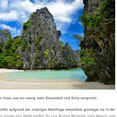
 Insel, was ein wenig mehr Einsamkeit und Ruhe verspricht.
nfte aufgrund der niedrigen Nachfrage wesentlich günstiger als in der
n eignet sich damit perfekt für Low Budget Reisende. Viele Resorts und