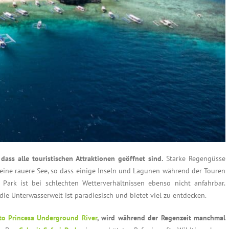
ass alle touristischen Attraktionen geöffnet sind.
Starke Regengüsse
ne rauere See, so dass einige Inseln und Lagunen während der Touren
 Park ist bei schlechten Wetterverhältnissen ebenso nicht anfahrbar.
die Unterwasserwelt ist paradiesisch und bietet viel zu entdecken.
to Princesa Underground River
, wird während der Regenzeit manchmal