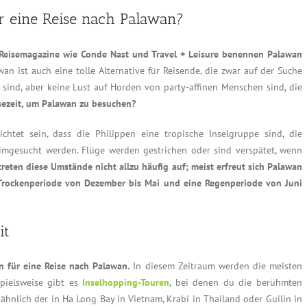
für eine Reise nach Palawan?
. Reisemagazine wie Conde Nast und Travel + Leisure benennen Palawan
an ist auch eine tolle Alternative für Reisende, die zwar auf der Suche
sind, aber keine Lust auf Horden von party-affinen Menschen sind, die
isezeit, um Palawan zu besuchen?
htet sein, dass die Philippen eine tropische Inselgruppe sind, die
imgesucht werden. Flüge werden gestrichen oder sind verspätet, wenn
treten diese Umstände nicht allzu häufig auf; meist erfreut sich Palawan
e Trockenperiode von Dezember bis Mai und eine Regenperiode von Juni
it
 für eine Reise nach Palawan.
In diesem Zeitraum werden die meisten
spielsweise gibt es
Inselhopping-Touren
, bei denen du die berühmten
ähnlich der in Ha Long Bay in Vietnam, Krabi in Thailand oder Guilin in