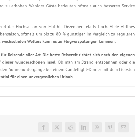
ung zu erhöhen. Weniger Gäste bedeuten oftmals auch besseren Service
nd der Hochsaison von Mai bis Dezember relativ hoch. Viele Airlines
bensaison, oftmals um bis zu 80 % günstiger im Vergleich zu regulären
s wechselnden Wetters kann es zu Flugverspätungen kommen.
r Reisende aller Art. Die beste Reisezeit richtet sich nach den eigenen
 dieser wunderschönen Insel.
Ob man am Strand entspannen oder die
den Sonnenuntergänge bei einem Candellight-Dinner mit dem Liebsten
ential für einen unvergesslichen Urlaub.
Facebook
X
Reddit
LinkedIn
WhatsApp
Pinterest
E-
Mail