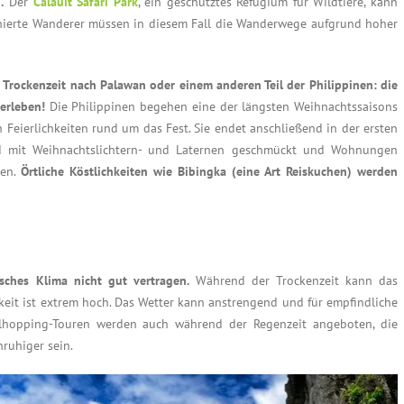
.
Der
Calauit Safari Park
, ein geschütztes Refugium für Wildtiere, kann
nierte Wanderer müssen in diesem Fall die Wanderwege aufgrund hoher
r Trockenzeit nach Palawan oder einem anderen Teil der Philippinen: die
 erleben!
Die Philippinen begehen eine der längsten Weihnachtssaisons
Feierlichkeiten rund um das Fest. Sie endet anschließend in der ersten
nd mit Weihnachtslichtern- und Laternen geschmückt und Wohnungen
nen.
Örtliche Köstlichkeiten wie Bibingka (eine Art Reiskuchen) werden
isches Klima nicht gut vertragen.
Während der Trockenzeit kann das
gkeit ist extrem hoch. Das Wetter kann anstrengend und für empfindliche
elhopping-Touren werden auch während der Regenzeit angeboten, die
ruhiger sein.