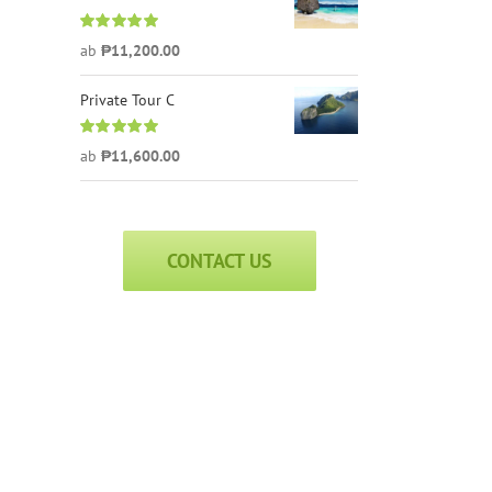
Bewertet
ab
₱
11,200.00
mit
5.00
von
5
Private Tour C
Bewertet
ab
₱
11,600.00
mit
5.00
von
5
CONTACT US