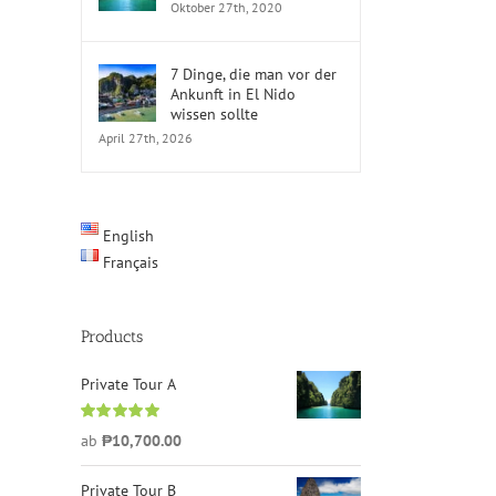
Oktober 27th, 2020
7 Dinge, die man vor der
Ankunft in El Nido
wissen sollte
April 27th, 2026
English
Français
Products
Private Tour A
Bewertet
ab
₱
10,700.00
mit
5.00
von
5
Private Tour B