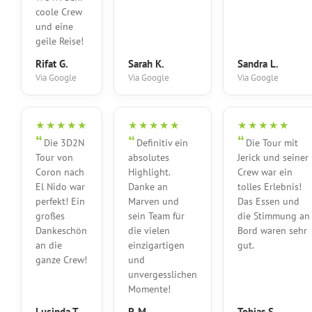
coole Crew
und eine
geile Reise!
Rifat G.
Sarah K.
Sandra L.
Via Google
Via Google
Via Google
★★★★★
★★★★★
★★★★★
Die 3D2N
Definitiv ein
Die Tour mit
Tour von
absolutes
Jerick und seiner
Coron nach
Highlight.
Crew war ein
El Nido war
Danke an
tolles Erlebnis!
perfekt! Ein
Marven und
Das Essen und
großes
sein Team für
die Stimmung an
Dankeschön
die vielen
Bord waren sehr
an die
einzigartigen
gut.
ganze Crew!
und
unvergesslichen
Momente!
Lucinda T.
P. M.
Tobias S.