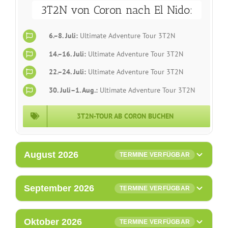
3T2N von Coron nach El Nido:
6.–8. Juli:
Ultimate Adventure Tour 3T2N
14.–16. Juli:
Ultimate Adventure Tour 3T2N
22.–24. Juli:
Ultimate Adventure Tour 3T2N
30. Juli–1. Aug.:
Ultimate Adventure Tour 3T2N
3T2N-TOUR AB CORON BUCHEN
August 2026
TERMINE VERFÜGBAR
3T2N von El Nido nach Coron:
September 2026
TERMINE VERFÜGBAR
4.–6. August:
Ultimate Adventure Tour 3T2N
3T2N von El Nido nach Coron:
Oktober 2026
TERMINE VERFÜGBAR