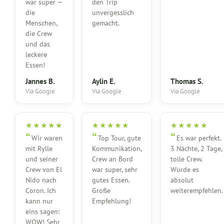
war super —
den Trip
die
unvergesslich
Menschen,
gemacht.
die Crew
und das
leckere
Essen!
Jannes B.
Aylin E.
Thomas S.
Via Google
Via Google
Via Google
★★★★★
★★★★★
★★★★★
Wir waren
Top Tour, gute
Es war perfekt.
mit Rylle
Kommunikation,
3 Nächte, 2 Tage,
und seiner
Crew an Bord
tolle Crew.
Crew von El
war super, sehr
Würde es
Nido nach
gutes Essen.
absolut
Coron. Ich
Große
weiterempfehlen.
kann nur
Empfehlung!
eins sagen:
WOW! Sehr