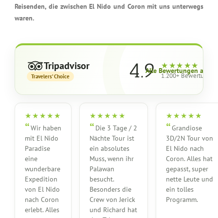
Reisenden, die zwischen El Nido und Coron mit uns unterwegs
waren.
4.9
Tripadvisor
★★★★★
Alle Bewertungen anse
1.200+ Bewertungen
Travelers’ Choice
★★★★★
★★★★★
★★★★★
Wir haben
Die 3 Tage / 2
Grandiose
mit El Nido
Nächte Tour ist
3D/2N Tour von
Paradise
ein absolutes
El Nido nach
eine
Muss, wenn ihr
Coron. Alles hat
wunderbare
Palawan
gepasst, super
Expedition
besucht.
nette Leute und
von El Nido
Besonders die
ein tolles
nach Coron
Crew von Jerick
Programm.
erlebt. Alles
und Richard hat