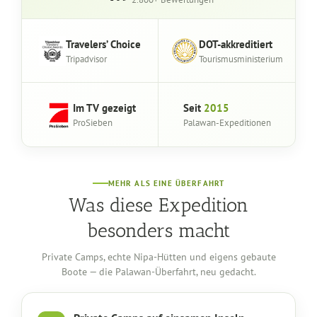
Travelers’ Choice
DOT-akkreditiert
Tripadvisor
Tourismusministerium
Im TV gezeigt
Seit
2015
IHR
CAMP
ProSieben
Palawan-Expeditionen
AUF
DER
INSEL
Ein
einsamer
Strand,
MEHR ALS EINE ÜBERFAHRT
hergerichtet
Was diese Expedition
für
die
besonders macht
Nacht.
Private Camps, echte Nipa-Hütten und eigens gebaute
Boote — die Palawan-Überfahrt, neu gedacht.
Privates Inselcamp ansehen
Nipa-Hütten ansehen
Expeditionsboot ansehen
Musiker am Lag