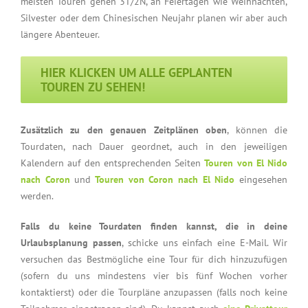
meisten Touren gehen 3T/2N, an Feiertagen wie Weihnachten,
Silvester oder dem Chinesischen Neujahr planen wir aber auch
längere Abenteuer.
HIER KLICKEN UM ALLE GEPLANTEN
TOUREN ZU SEHEN!
Zusätzlich zu den genauen Zeitplänen oben
, können die
Tourdaten, nach Dauer geordnet, auch in den jeweiligen
Kalendern auf den entsprechenden Seiten
Touren von El Nido
nach Coron
und
Touren von Coron nach El Nido
eingesehen
werden.
Falls du keine Tourdaten finden kannst, die in deine
Urlaubsplanung passen
, schicke uns einfach eine E-Mail. Wir
versuchen das Bestmögliche eine Tour für dich hinzuzufügen
(sofern du uns mindestens vier bis fünf Wochen vorher
kontaktierst) oder die Tourpläne anzupassen (falls noch keine