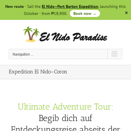
Skip
New route
· Sail the
El Nido–Port Barton Expedition
, launching this
to
October · from ₱18,900.
Book now →
content
Navigation ...
Expedition El Nido–Coron
Ultimate Adventure Tour:
Begib dich auf
Entdeckungsreise abseits der