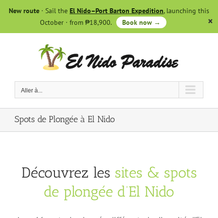
Skip
New route
· Sail the
El Nido–Port Barton Expedition
, launching this
to
October · from ₱18,900.
Book now →
content
Aller à...
Spots de Plongée à El Nido
Découvrez les
sites & spots
de plongée d’El Nido