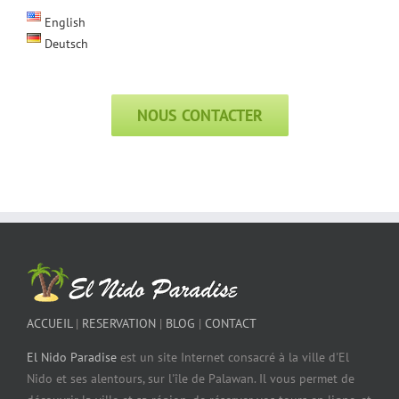
English
Deutsch
NOUS CONTACTER
ACCUEIL
|
RESERVATION
|
BLOG
|
CONTACT
El Nido Paradise
est un site Internet consacré à la ville d'El
Nido et ses alentours, sur l'île de Palawan. Il vous permet de